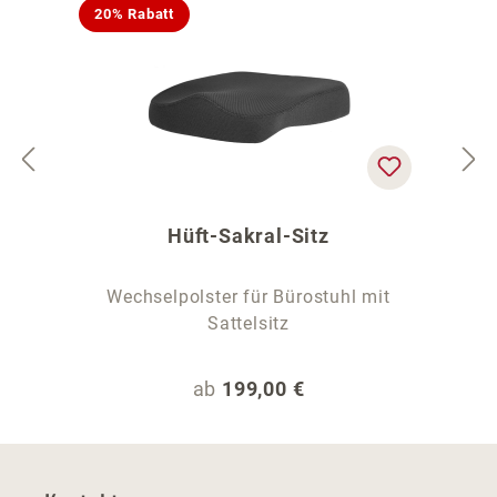
20% Rabatt
Hüft-Sakral-Sitz
Wechselpolster für Bürostuhl mit
Sattelsitz
Regulärer Preis:
ab
199,00 €