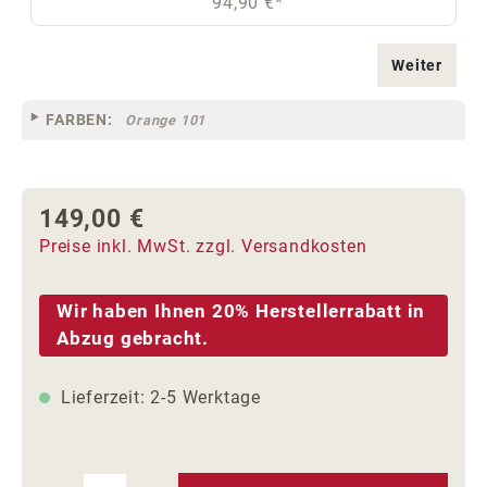
94,90 €*
Weiter
FARBEN:
Orange 101
149,00 €
Regulärer Preis:
Preise inkl. MwSt. zzgl. Versandkosten
Wir haben Ihnen 20% Herstellerrabatt in
Abzug gebracht.
Lieferzeit: 2-5 Werktage
Produkt Anzahl: Gib den gewünschten We