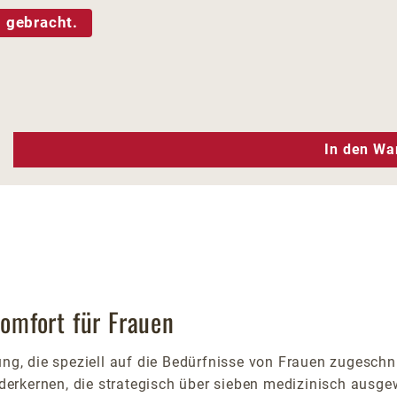
 gebracht.
n Wert ein oder benutze die Schaltfläc
In den Wa
Komfort für Frauen
ng, die speziell auf die Bedürfnisse von Frauen zugeschnit
erkernen, die strategisch über sieben medizinisch ausge