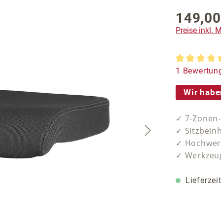
149,00
Regulärer P
Preise inkl.
Durchschnit
1 Bewertun
Wir habe
✓ 7-Zonen
✓ Sitzbein
✓ Hochwer
✓ Werkzeug
Lieferzei