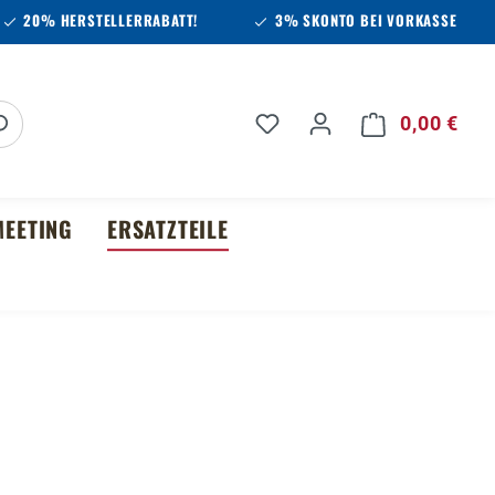
20% HERSTELLERRABATT!
3% SKONTO BEI VORKASSE
Du hast 0 Produkte auf 
0,00 €
Ware
EETING
ERSATZTEILE