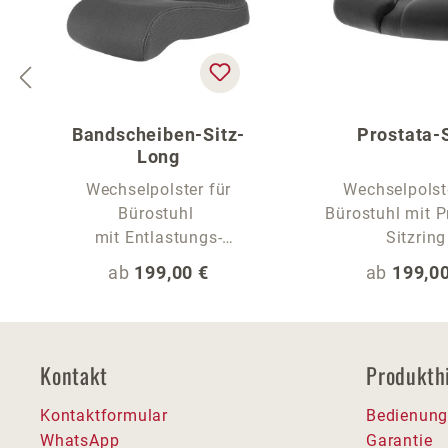
Bandscheiben-Sitz-
Prostata-S
Long
Wechselpolster für
Wechselpolst
Bürostuhl
Bürostuhl mit P
mit Entlastungs-
Sitzring
Sitzwelle und extra
Regulärer Preis:
Regulärer
ab
199,00 €
ab
199,00
langer Sitzfläche
Kontakt
Produkth
Kontaktformular
Bedienung
WhatsApp
Garantie