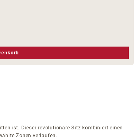
hen um die Anzahl zu erhöhen oder zu r
renkorb
ten ist. Dieser revolutionäre Sitz kombiniert einen
wählte Zonen verlaufen.