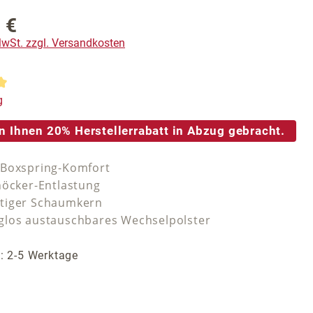
 €
reis:
 MwSt. zzgl. Versandkosten
tliche Bewertung von 5 von 5 Sternen
g
n Ihnen 20% Herstellerrabatt in Abzug gebracht.
-Boxspring-Komfort
höcker-Entlastung
tiger Schaumkern
los austauschbares Wechselpolster
t: 2-5 Werktage