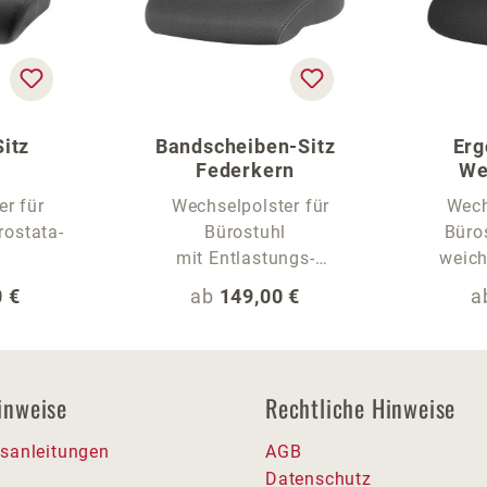
itz
Bandscheiben-Sitz
Erg
Federkern
We
er für
Wechselpolster für
Wech
rostata-
Bürostuhl
Büros
mit Entlastungs-
weich
Sitzwelle
 Preis:
Regulärer Preis:
R
 €
ab
149,00 €
a
inweise
Rechtliche Hinweise
sanleitungen
AGB
Datenschutz