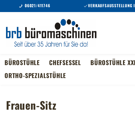
06021/411746
VERKAUFSAUSSTELLUNG 
m Hauptinhalt springen
Zur Suche springen
Zur Hauptnavigation springen
BÜROSTÜHLE
CHEFSESSEL
BÜROSTÜHLE XX
ORTHO-SPEZIALSTÜHLE
Frauen-Sitz