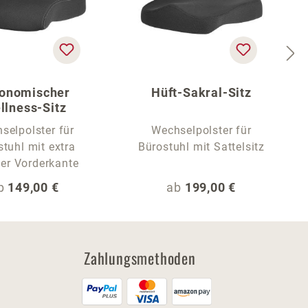
onomischer
Hüft-Sakral-Sitz
llness-Sitz
selpolster für
Wechselpolster für
tuhl mit extra
Bürostuhl mit Sattelsitz
er Vorderkante
egulärer Preis:
Regulärer Preis:
b
149,00 €
ab
199,00 €
Zahlungsmethoden