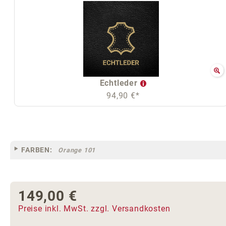
Echtleder
94,90 €*
FARBEN:
Orange 101
149,00 €
Regulärer Preis:
Preise inkl. MwSt. zzgl. Versandkosten