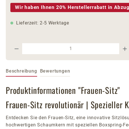
Wir haben Ihnen 20% Herstellerrabatt in Abzug
Lieferzeit: 2-5 Werktage
Produkt Anzahl: Gib den gewünschte
Beschreibung
Bewertungen
Produktinformationen "Frauen-Sitz"
Frauen-Sitz revolutionär | Spezieller 
Entdecken Sie den Frauen-Sitz, eine innovative Sitzlösu
hochwertigen Schaumkern mit speziellen Boxspring-Fed