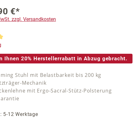
90 €*
 MwSt. zzgl. Versandkosten
tliche Bewertung von 5 von 5 Sternen
g
n Ihnen 20% Herstellerrabatt in Abzug gebracht.
ming Stuhl mit Belastbarkeit bis 200 kg
itzträger-Mechanik
kenlehne mit Ergo-Sacral-Stütz-Polsterung
Garantie
t: 5-12 Werktage