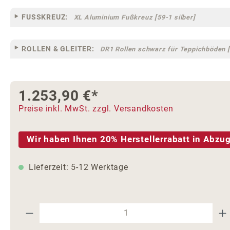
FUSSKREUZ:
XL Aluminium Fußkreuz [59-1 silber]
ROLLEN & GLEITER:
DR1 Rollen schwarz für Teppichböden [
1.253,90 €*
Preise inkl. MwSt. zzgl. Versandkosten
Wir haben Ihnen 20% Herstellerrabatt in Abzug
Lieferzeit: 5-12 Werktage
Produkt Anzahl: Gib den gewünschte