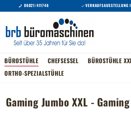
06021/411746
VERKAUFSAUSSTELLUNG 
m Hauptinhalt springen
Zur Suche springen
Zur Hauptnavigation springen
BÜROSTÜHLE
CHEFSESSEL
BÜROSTÜHLE XX
ORTHO-SPEZIALSTÜHLE
Gaming Jumbo XXL - Gaming