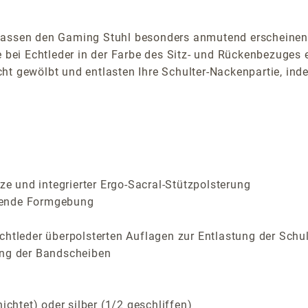
 lassen den Gaming Stuhl besonders anmutend erscheinen.
e bei Echtleder in der Farbe des Sitz- und Rückenbezuges 
ht gewölbt und entlasten Ihre Schulter-Nackenpartie, inde
 und integrierter Ergo-Sacral-Stützpolsterung
rende Formgebung
chtleder überpolsterten Auflagen zur Entlastung der Schu
ung der Bandscheiben
htet) oder silber (1/2 geschliffen)