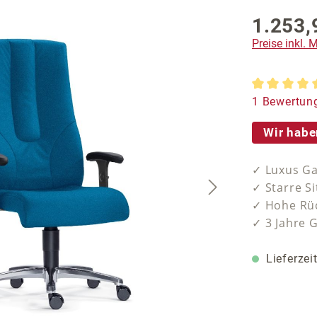
1.253,
Preise inkl.
Durchschnit
1 Bewertun
Wir habe
✓ Luxus Ga
✓ Starre S
✓ Hohe Rüc
✓ 3 Jahre 
Lieferzei