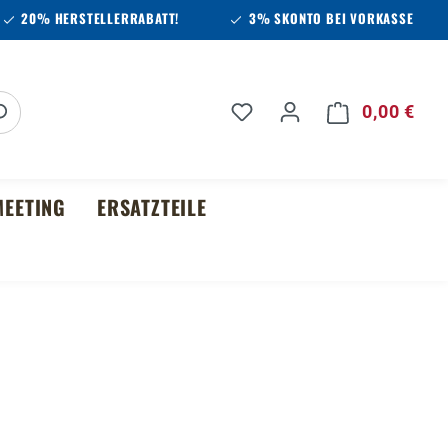
20% HERSTELLERRABATT!
3% SKONTO BEI VORKASSE
Du hast 0 Produkte auf 
0,00 €
Ware
EETING
ERSATZTEILE