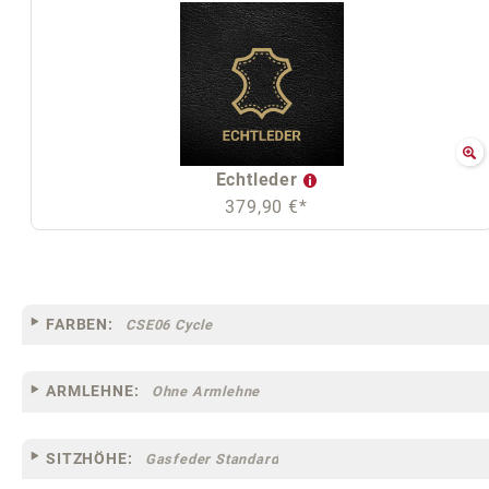
Echtleder
379,90 €*
FARBEN:
CSE06 Cycle
ARMLEHNE:
Ohne Armlehne
SITZHÖHE:
Gasfeder Standard