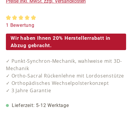
Preise inkl. MwSt. zzgl. Versandkosten
Durchschnittliche Bewertung von 5 von 5 Sternen
1 Bewertung
Wir haben Ihnen 20% Herstellerrabatt in
Abzug gebracht.
✓ Punkt-Synchron-Mechanik, wahlweise mit 3D-
Mechanik
✓ Ortho-Sacral Rückenlehne mit Lordosenstütze
✓ Orthopädisches Wechselpolsterkonzept
✓ 3 Jahre Garantie
Lieferzeit: 5-12 Werktage