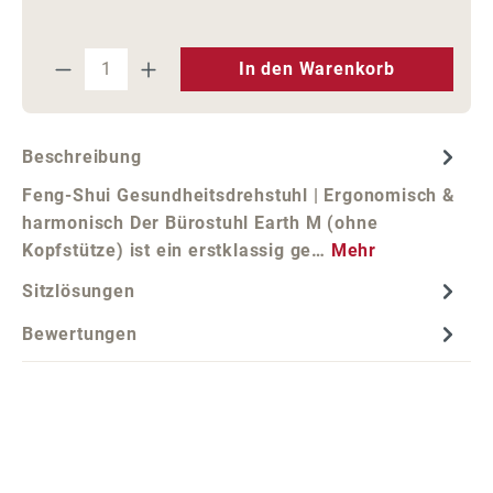
Produkt Anzahl: Gib den gewünschten We
In den Warenkorb
Beschreibung
Feng-Shui Gesundheitsdrehstuhl | Ergonomisch &
harmonisch Der Bürostuhl Earth M (ohne
Kopfstütze) ist ein erstklassig ge…
Mehr
Sitzlösungen
Bewertungen