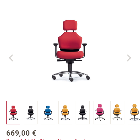
Bildergalerie überspringen
669,00 €
Regulärer Preis: