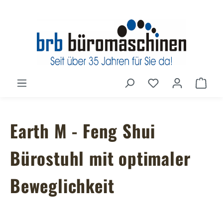
Zum Hauptinhalt springen
Du hast 0 Produ
Ware
Earth M - Feng Shui
Bürostuhl mit optimaler
Beweglichkeit