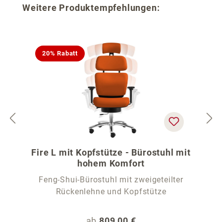
Produktgalerie überspringen
Weitere Produktempfehlungen:
20% Rabatt
Fire L mit Kopfstütze - Bürostuhl mit
hohem Komfort
Feng-Shui-Bürostuhl mit zweigeteilter
Rückenlehne und Kopfstütze
Regulärer Preis:
ab
809,00 €