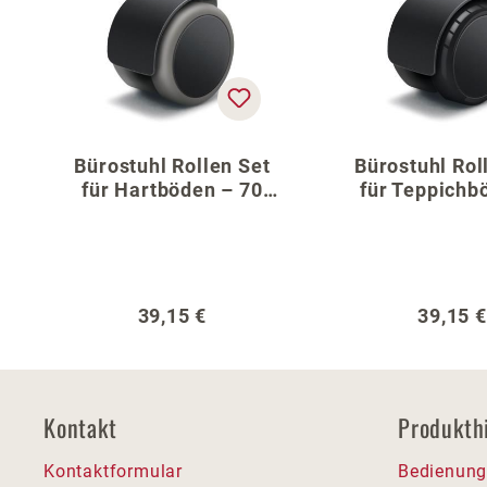
Bürostuhl Rollen Set
Bürostuhl Rol
für Hartböden – 70
für Teppichb
cm Fußkreuz
70 cm Fußk
Regulärer Preis:
Regulär
39,15 €
39,15 €
Kontakt
Produkth
Kontaktformular
Bedienung