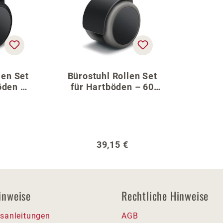
len Set
Bürostuhl Rollen Set
öden –
für Hartböden – 60
reuz
cm Fußkreuz
er Preis:
Regulärer Preis:
39,15 €
inweise
Rechtliche Hinweise
sanleitungen
AGB