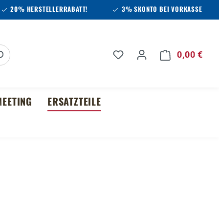
20% HERSTELLERRABATT!
3% SKONTO BEI VORKASSE
Du hast 0 Produkte auf 
0,00 €
Ware
EETING
ERSATZTEILE