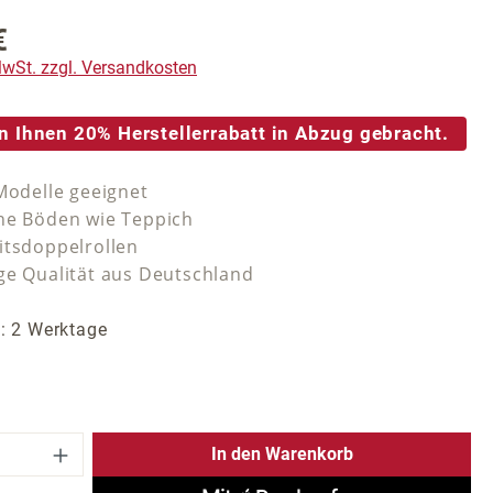
€
reis:
 MwSt. zzgl. Versandkosten
n Ihnen 20% Herstellerrabatt in Abzug gebracht.
 Modelle geeignet
he Böden wie Teppich
itsdoppelrollen
ge Qualität aus Deutschland
t: 2 Werktage
 Anzahl: Gib den gewünschten Wert ein 
In den Warenkorb