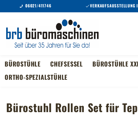
06021/411746
VERKAUFSAUSSTELLUNG 
m Hauptinhalt springen
Zur Suche springen
Zur Hauptnavigation springen
BÜROSTÜHLE
CHEFSESSEL
BÜROSTÜHLE XX
ORTHO-SPEZIALSTÜHLE
Bürostuhl Rollen Set für T