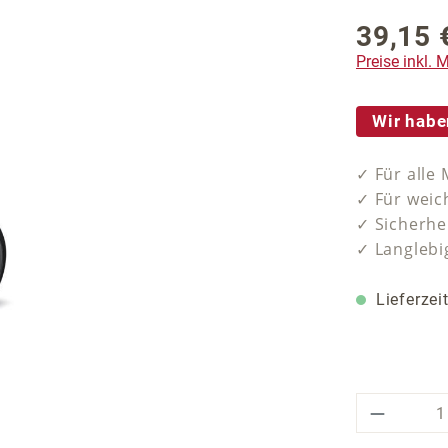
39,15 
Regulärer P
Preise inkl.
Wir habe
✓ Für alle
✓ Für weic
✓ Sicherhe
✓ Langlebi
Lieferzei
Produkt